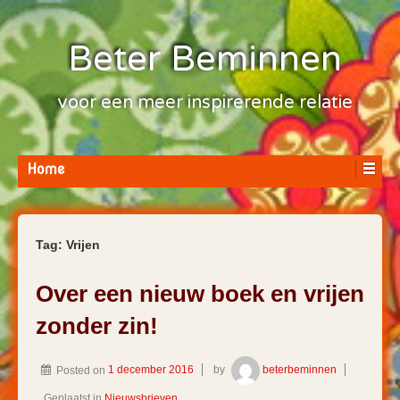
Beter Beminnen
voor een meer inspirerende relatie
Home
Tag:
Vrijen
Over een nieuw boek en vrijen
zonder zin!
Posted on
1 december 2016
by
beterbeminnen
Geplaatst in
Nieuwsbrieven