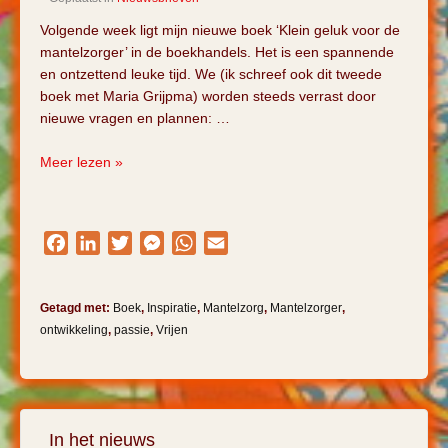
Volgende week ligt mijn nieuwe boek ‘Klein geluk voor de
mantelzorger’ in de boekhandels. Het is een spannende
en ontzettend leuke tijd. We (ik schreef ook dit tweede
boek met Maria Grijpma) worden steeds verrast door
nieuwe vragen en plannen: …
Over
Meer lezen »
een
nieuw
boek
Facebook
LinkedIn
Twitter
Messenger
WhatsApp
Email
en
vrijen
zonder
Getagd met:
Boek
,
Inspiratie
,
Mantelzorg
,
Mantelzorger
,
zin!
ontwikkeling
,
passie
,
Vrijen
In het nieuws