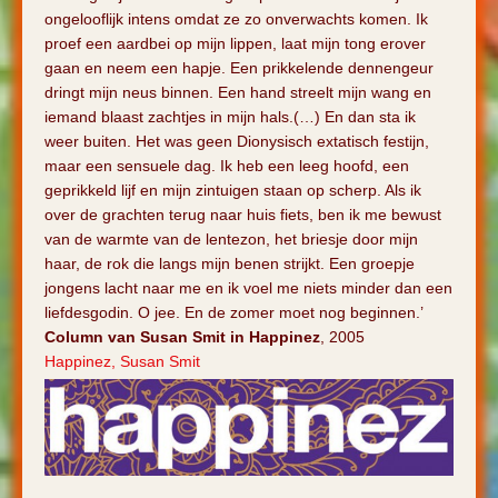
ongelooflijk intens omdat ze zo onverwachts komen. Ik
proef een aardbei op mijn lippen, laat mijn tong erover
gaan en neem een hapje. Een prikkelende dennengeur
dringt mijn neus binnen. Een hand streelt mijn wang en
iemand blaast zachtjes in mijn hals.(…) En dan sta ik
weer buiten. Het was geen Dionysisch extatisch festijn,
maar een sensuele dag. Ik heb een leeg hoofd, een
geprikkeld lijf en mijn zintuigen staan op scherp. Als ik
over de grachten terug naar huis fiets, ben ik me bewust
van de warmte van de lentezon, het briesje door mijn
haar, de rok die langs mijn benen strijkt. Een groepje
jongens lacht naar me en ik voel me niets minder dan een
liefdesgodin. O jee. En de zomer moet nog beginnen.’
Column van Susan Smit in Happinez
, 2005
Happinez, Susan Smit