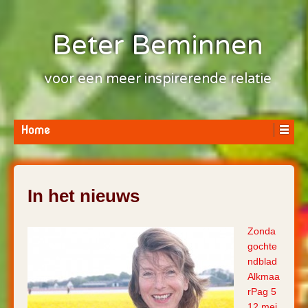
Beter Beminnen
voor een meer inspirerende relatie
Home
In het nieuws
Zonda
gochte
ndblad
Alkmaa
rPag 5
12 mei