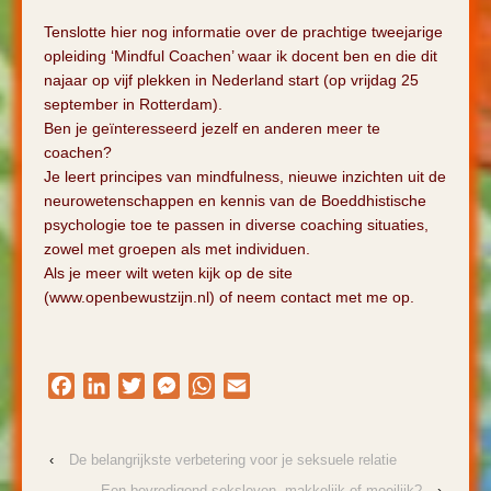
Tenslotte hier nog informatie over de prachtige tweejarige
opleiding ‘Mindful Coachen’ waar ik docent ben en die dit
najaar op vijf plekken in Nederland start (op vrijdag 25
september in Rotterdam).
Ben je geïnteresseerd jezelf en anderen meer te
coachen?
Je leert principes van mindfulness, nieuwe inzichten uit de
neurowetenschappen en kennis van de Boeddhistische
psychologie toe te passen in diverse coaching situaties,
zowel met groepen als met individuen.
Als je meer wilt weten kijk op de site
(www.openbewustzijn.nl) of neem contact met me op.
Facebook
LinkedIn
Twitter
Messenger
WhatsApp
Email
‹
De belangrijkste verbetering voor je seksuele relatie
Een bevredigend seksleven, makkelijk of moeilijk?
›