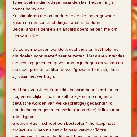
Twee boeken die ik deze maanden las, hebben mijn
zomer beïnvloed.
Ze stimuleren me om anders te denken over gewone
zaken én om concreet dingen anders te doen.
Beide (anders denken en anders doen) helpen me om
nieuw te kijken.
De zomermaanden werkte ik veel thuis en het hielp me
om doelen voor mezelf neer te zetten. Het waren intenties
die richting gaven en geven aan mijn dagen en weken en
die deze periode optillen boven ‘gewoon’ hier zijn, thuis
zijn, aan het werk zijn.
Het boek van Jack Kornfield ‘the wise heart’ leert me om
nog vriendelijker naar mezelf te kijken, me nog meer
bewust te worden van welke (prettige) gedachten ik
aandacht moet geven en welke (onaardige) ik links moet
laten liggen.
Grethen Rubin schreef een bestseller ‘The happiness
project’ en ik ben nu bezig in haar vervolg: ‘More
happiness at home’. In dit boek bouwt ze voort op haar