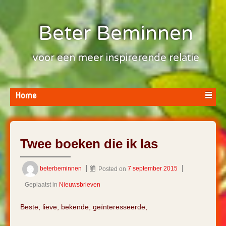
Beter Beminnen
voor een meer inspirerende relatie
Home
Twee boeken die ik las
beterbeminnen
Posted on
7 september 2015
Geplaatst in
Nieuwsbrieven
Beste, lieve, bekende, geïnteresseerde,