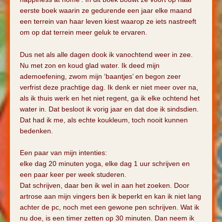
eerste boek waarin ze gedurende een jaar elke maand
een terrein van haar leven kiest waarop ze iets nastreeft
om op dat terrein meer geluk te ervaren.
Dus net als alle dagen dook ik vanochtend weer in zee.
Nu met zon en koud glad water. Ik deed mijn
ademoefening, zwom mijn ‘baantjes’ en begon zeer
verfrist deze prachtige dag. Ik denk er niet meer over na,
als ik thuis werk en het niet regent, ga ik elke ochtend het
water in. Dat besloot ik vorig jaar en dat doe ik sindsdien.
Dat had ik me, als echte koukleum, toch nooit kunnen
bedenken.
Een paar van mijn intenties:
elke dag 20 minuten yoga, elke dag 1 uur schrijven en
een paar keer per week studeren.
Dat schrijven, daar ben ik wel in aan het zoeken. Door
artrose aan mijn vingers ben ik beperkt en kan ik niet lang
achter de pc, noch met een gewone pen schrijven. Wat ik
nu doe, is een timer zetten op 30 minuten. Dan neem ik