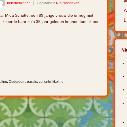
W
beterbeminnen
Geplaatst in
Nieuwsbrieven
A
r Mida Schutte, een 89 jarige vrouw die er nog niet
L
Ik leerde haar zo’n 35 jaar geleden kennen toen ik een
…
Ni
eling
,
Ouderdom
,
passie
,
zelfontwikkeling