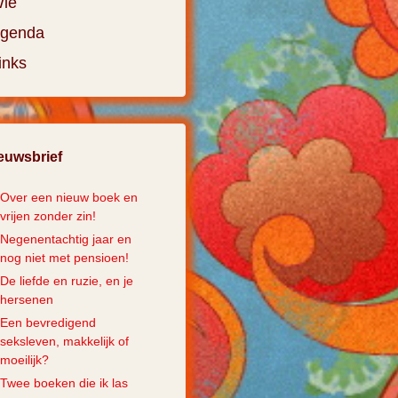
ie
genda
inks
euwsbrief
Over een nieuw boek en
vrijen zonder zin!
Negenentachtig jaar en
nog niet met pensioen!
De liefde en ruzie, en je
hersenen
Een bevredigend
seksleven, makkelijk of
moeilijk?
Twee boeken die ik las