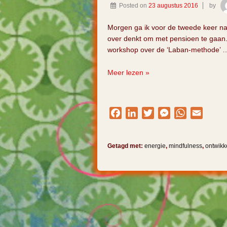
Posted on
23 augustus 2016
by
Morgen ga ik voor de tweede keer naa
over denkt om met pensioen te gaan. 
workshop over de ‘Laban-methode’ 
Negenentachtig
Meer lezen »
jaar
en
nog
Facebook
LinkedIn
Twitter
Messenger
WhatsApp
Email
niet
met
pensioen!
Getagd met:
energie
,
mindfulness
,
ontwikk