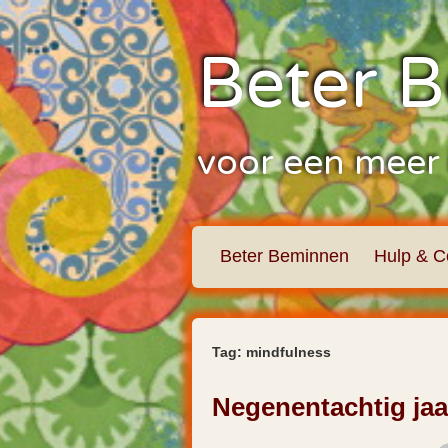
Beter 
voor een meer 
Beter Beminnen
Hulp & C
Tag:
mindfulness
Negenentachtig jaa