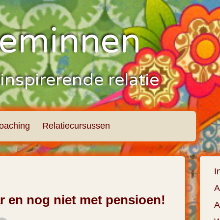
Beminnen
inspirerende relatie
oaching
Relatiecursussen
I
A
r en nog niet met pensioen!
A