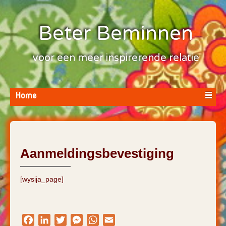
Beter Beminnen
voor een meer inspirerende relatie
Home
Aanmeldingsbevestiging
[wysija_page]
Facebook
LinkedIn
Twitter
Messenger
WhatsApp
Email